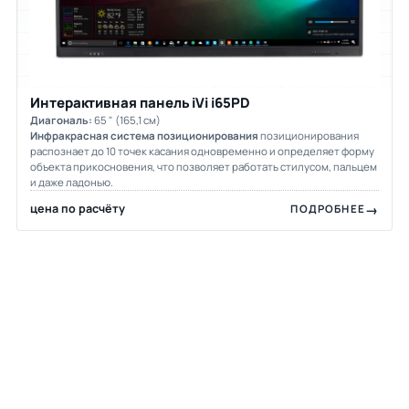
Интерактивная панель iVi i65PD
Диагональ:
65 " (165,1 см)
Инфракрасная система позиционирования
позиционирования
распознает до 10 точек касания одновременно и определяет форму
объекта прикосновения, что позволяет работать стилусом, пальцем
и даже ладонью.
цена по расчёту
ПОДРОБНЕЕ
Нужен расчёт комплекта?
Пришлите размеры стены и число источников — вернём
смету с панелями, контроллером, креплениями и