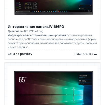
Интерактивная панель iVi i86PD
Диагональ:
86" (218,44 см)
Инфракрасная система позиционирования
позиционирования
распознает до 10 точек касания одновременно и определяет форму
объекта прикосновения, что позволяет работать стилусом, пальцем
и даже ладонью.
цена по расчёту
ПОДРОБНЕЕ