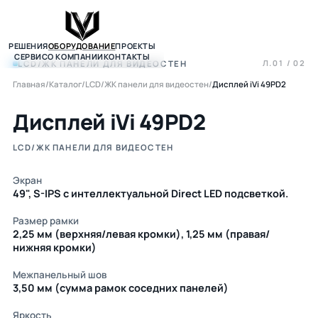
РЕШЕНИЯ
ОБОРУДОВАНИЕ
ПРОЕКТЫ
СЕРВИС
О КОМПАНИИ
КОНТАКТЫ
Л.01 / 02
LCD/ЖК ПАНЕЛИ ДЛЯ ВИДЕОСТЕН
Главная
/
Каталог
/
LCD/ЖК панели для видеостен
/
Дисплей iVi 49PD2
Дисплей iVi 49PD2
LCD/ЖК ПАНЕЛИ ДЛЯ ВИДЕОСТЕН
Экран
49", S-IPS c интеллектуальной Direct LED подсветкой.
Размер рамки
2,25 мм (верхняя/левая кромки), 1,25 мм (правая/
нижняя кромки)
Межпанельный шов
3,50 мм (сумма рамок соседних панелей)
Яркость