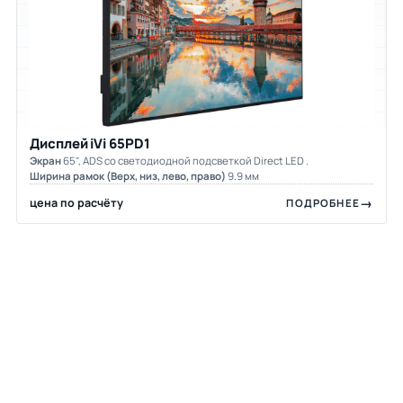
Дисплей iVi 65PD1
Экран
65", ADS со светодиодной подсветкой Direct LED .
Ширина рамок (Верх, низ, лево, право)
9.9 мм
цена по расчёту
ПОДРОБНЕЕ
Нужен расчёт комплекта?
Пришлите размеры стены и число источников — вернём
смету с панелями, контроллером, креплениями и