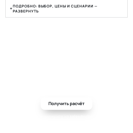
ПОДРОБНО: ВЫБОР, ЦЕНЫ И СЦЕНАРИИ —
РАЗВЕРНУТЬ
Подбор под задачу:
настенные крепления
Настенные крепления для видеостен и дисплеев:
расчет нагрузки, подбор конструкции, регулировка,
монтаж и сервисный доступ.
Получить расчёт
или напишите на
sales@ivihd.ru