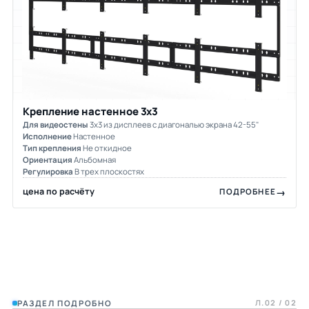
Крепление настенное 3х3
Для видеостены
3х3 из дисплеев с диагональю экрана 42-55"
Исполнение
Настенное
Тип крепления
Не откидное
Ориентация
Альбомная
Регулировка
В трех плоскостях
цена по расчёту
ПОДРОБНЕЕ
Л.02 / 02
РАЗДЕЛ ПОДРОБНО