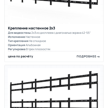
Крепление настенное 2х3
Для видеостены
2х3 из дисплеев с диагональю экрана 42-55"
Исполнение
Настенное
Тип крепления
Не откидное
Ориентация
Альбомная
Регулировка
В трех плоскостях
цена по расчёту
ПОДРОБНЕЕ